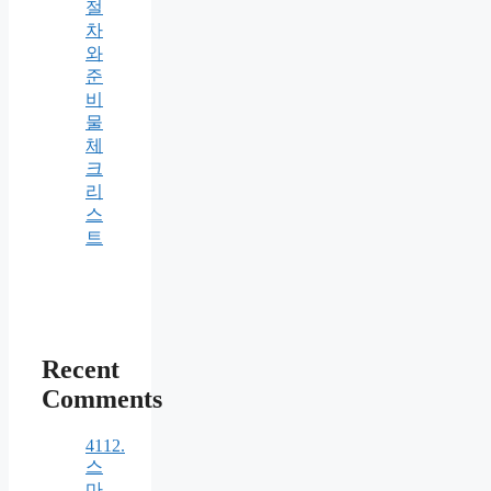
절
차
와
준
비
물
체
크
리
스
트
Recent
Comments
4112.
스
마