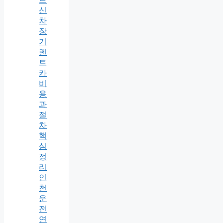
신
차
장
기
렌
트
카
비
용
과
절
차
핵
심
정
리
인
천
운
전
연