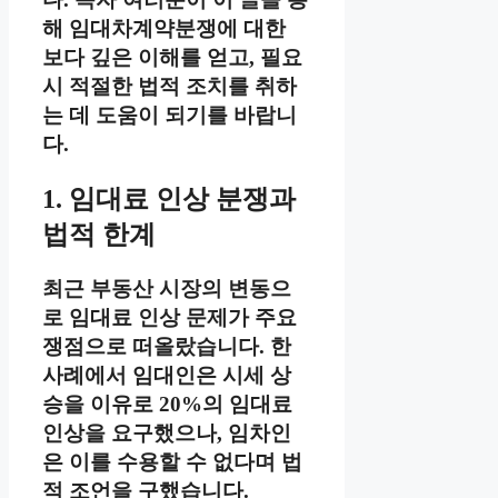
해 임대차계약분쟁에 대한
보다 깊은 이해를 얻고, 필요
시 적절한 법적 조치를 취하
는 데 도움이 되기를 바랍니
다.
1. 임대료 인상 분쟁과
법적 한계
최근 부동산 시장의 변동으
로 임대료 인상 문제가 주요
쟁점으로 떠올랐습니다. 한
사례에서 임대인은 시세 상
승을 이유로 20%의 임대료
인상을 요구했으나, 임차인
은 이를 수용할 수 없다며 법
적 조언을 구했습니다.