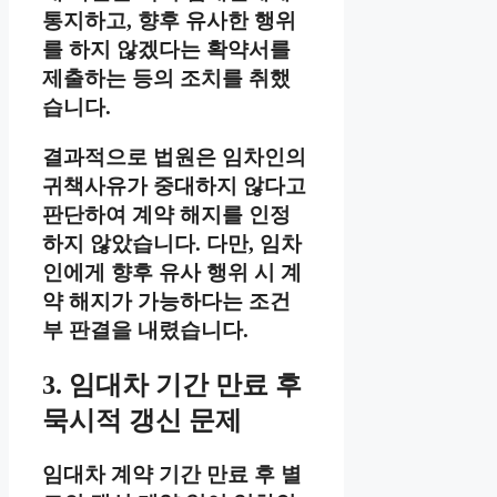
통지하고, 향후 유사한 행위
를 하지 않겠다는 확약서를
제출하는 등의 조치를 취했
습니다.
결과적으로 법원은 임차인의
귀책사유가 중대하지 않다고
판단하여 계약 해지를 인정
하지 않았습니다. 다만, 임차
인에게 향후 유사 행위 시 계
약 해지가 가능하다는 조건
부 판결을 내렸습니다.
3. 임대차 기간 만료 후
묵시적 갱신 문제
임대차 계약 기간 만료 후 별