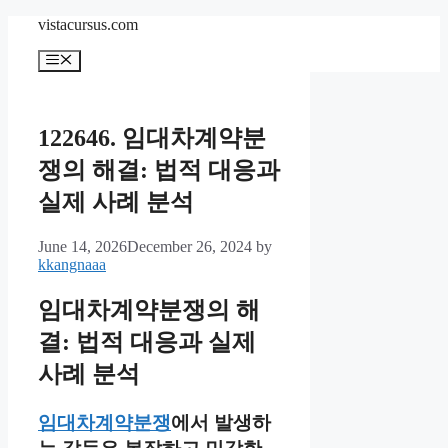
Skip
vistacursus.com
to
content
Menu
122646. 임대차계약분
쟁의 해결: 법적 대응과
실제 사례 분석
June 14, 2026
December 26, 2024
by
kkangnaaa
임대차계약분쟁의 해
결: 법적 대응과 실제
사례 분석
임대차계약분쟁
에서 발생하