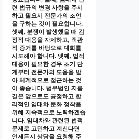
련 법규의 변경 사항을 주시
하고 필요시 전문가의 조언
을 구하는 것이 필요합니다.
셋째, 분쟁이 발생했을 때 감
정적 대응을 자제하고, 객관
적 증거를 바탕으로 대화를
시도해야 합니다. 넷째, 법적
대응이 필요한 경우 초기 단
계부터 전문가의 도움을 받
아 체계적으로 접근하는 것
이 좋습니다. 법무법인 지름
길은 앞으로도 공정하고 합
리적인 임대차 문화 정착을
위해 지속적으로 노력하겠습
니다. 임대차와 관련된 법적
문제로 고민하고 계신다면
언제든지 상담을 요청해 주