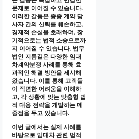
는 갈등은 복잡하고 민감한
문제로 이어질 수 있습니다.
이러한 갈등은 종종 계약 당
사자 간의 신뢰를 훼손하고,
경제적 손실을 초래하며, 장
기적으로는 법적 소송으로까
지 이어질 수 있습니다. 법무
법인 지름길은 다양한 임대
차계약분쟁 사례를 통해 효
과적인 해결 방안을 제시해
왔습니다. 이를 통해 고객들
이 직면한 어려움을 이해하
고, 각 상황에 맞는 맞춤형 법
적 대응 전략을 개발하는 데
중점을 두고 있습니다.
이번 글에서는 실제 사례를
바탕으로 임대차 관련 법적