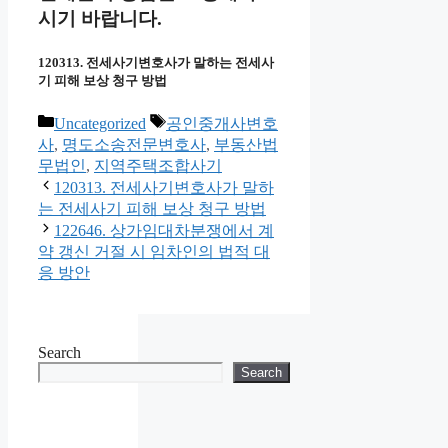
시기 바랍니다.
120313. 전세사기변호사가 말하는 전세사
기 피해 보상 청구 방법
Categories
Tags
Uncategorized
공인중개사변호
사
,
명도소송전문변호사
,
부동산법
무법인
,
지역주택조합사기
120313. 전세사기변호사가 말하
는 전세사기 피해 보상 청구 방법
122646. 상가임대차분쟁에서 계
약 갱신 거절 시 임차인의 법적 대
응 방안
Search
Search