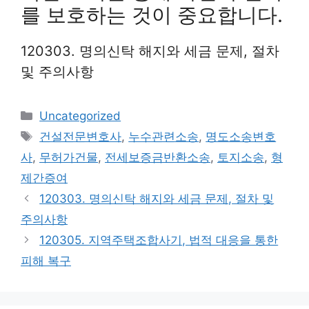
를 보호하는 것이 중요합니다.
120303. 명의신탁 해지와 세금 문제, 절차
및 주의사항
Categories
Uncategorized
Tags
건설전문변호사
,
누수관련소송
,
명도소송변호
사
,
무허가건물
,
전세보증금반환소송
,
토지소송
,
형
제간증여
120303. 명의신탁 해지와 세금 문제, 절차 및
주의사항
120305. 지역주택조합사기, 법적 대응을 통한
피해 복구