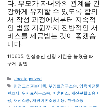
다. 부모가 자녀와의 관계를 건
강하게 유지할 수 있도록 합의
서 작성 과정에서부터 지속적
인 법률 지원까지 전반적인 서
비스를 제공받는 것이 좋겠습
니다.
110605. 한정승인 신청 기한을 놓쳤을 때
구제 방법
Categories
Uncategorized
Tags
면접교섭권불이행
,
부양료청구소송
,
양육비전문
변호사
,
위자료청구소송
,
이혼반소
,
재산분할소송비
용
,
재산소송
,
재판이혼소송비용
,
친권소송