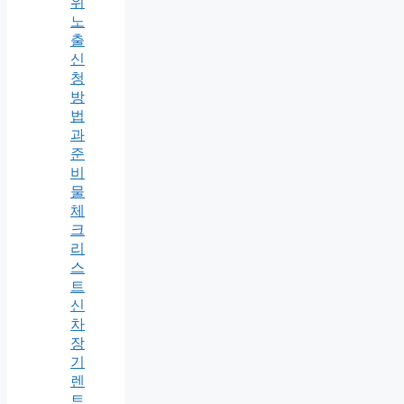
위
노
출
신
청
방
법
과
준
비
물
체
크
리
스
트
신
차
장
기
렌
트