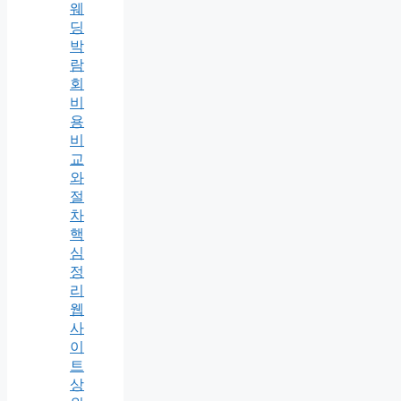
웨
딩
박
람
회
비
용
비
교
와
절
차
핵
심
정
리
웹
사
이
트
상