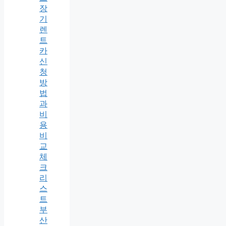
장
기
렌
트
카
신
청
방
법
과
비
용
비
교
체
크
리
스
트
부
산