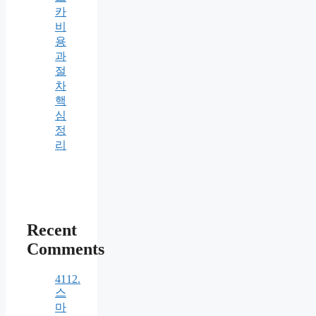
카
비
용
과
절
차
핵
심
정
리
Recent
Comments
4112.
스
마