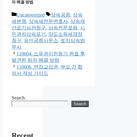
자 해결 방법
Categories
Tags
Uncategorized
상속공증
,
상속
세분쟁
,
상속세전문변호사
,
상속재
산포기심판청구
,
상속전문로펌
,
시
민권자상속포기
,
양도소득세경정
청구
,
유언공증사무소
,
토지상속법
무사
110604. 소유권이전등기 완료 후
발견된 하자 해결 방법
110606. 면접교섭권, 부모 간 합
의서 작성 가이드
Search
Search
Recent