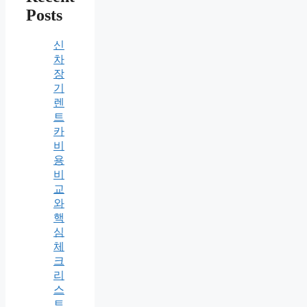
Posts
신
차
장
기
렌
트
카
비
용
비
교
와
핵
심
체
크
리
스
트