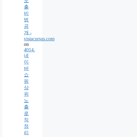
노
출
비
법
공
개 -
vistacursus.com
on
4014.
네
이
버
쇼
핑
상
위
노
출
로
직
정
리