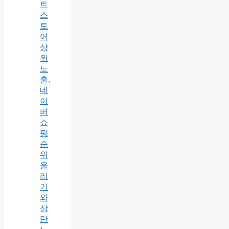
트
스
토
어
상
위
노
출,
네
이
버
쇼
핑
순
위
올
리
기
와
상
단