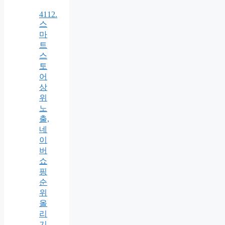
4112.
스
마
트
스
토
어
상
위
노
출,
네
이
버
쇼
핑
순
위
올
리
기