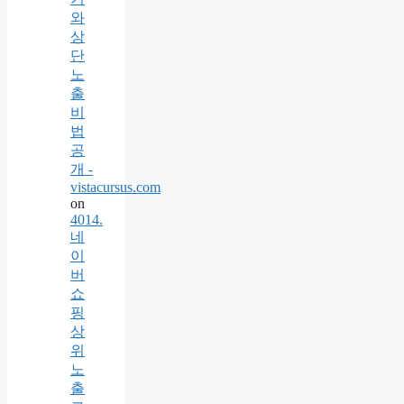
와
상
단
노
출
비
법
공
개 -
vistacursus.com
on
4014.
네
이
버
쇼
핑
상
위
노
출