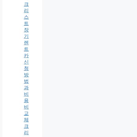
크
리
스
트
장
기
렌
트
카
신
청
방
법
과
비
용
비
교
체
크
리