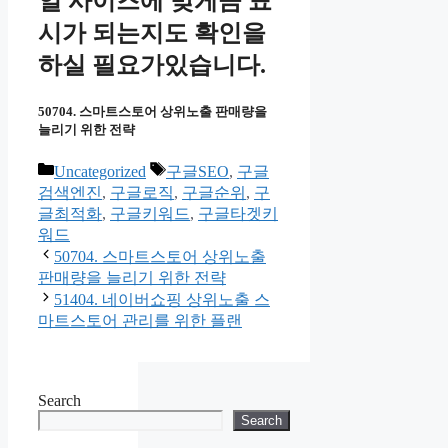
일 사이즈에 맞게끔 표
시가 되는지도 확인을
하실 필요가있습니다.
50704. 스마트스토어 상위노출 판매량을
늘리기 위한 전략
Categories
Tags
Uncategorized
구글SEO
,
구글
검색엔진
,
구글로직
,
구글순위
,
구
글최적화
,
구글키워드
,
구글타겟키
워드
50704. 스마트스토어 상위노출
판매량을 늘리기 위한 전략
51404. 네이버쇼핑 상위노출 스
마트스토어 관리를 위한 플랜
Search
Search