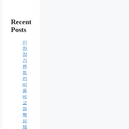
Recent
Posts
신
차
장
기
렌
트
카
비
용
비
교
와
핵
심
체