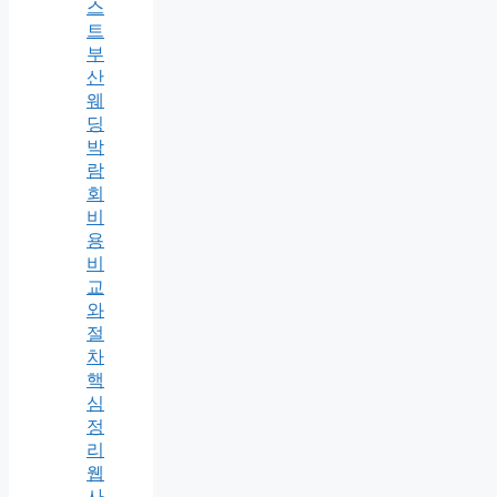
스
트
부
산
웨
딩
박
람
회
비
용
비
교
와
절
차
핵
심
정
리
웹
사