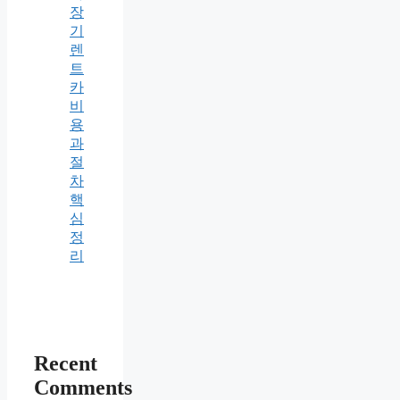
장
기
렌
트
카
비
용
과
절
차
핵
심
정
리
Recent
Comments