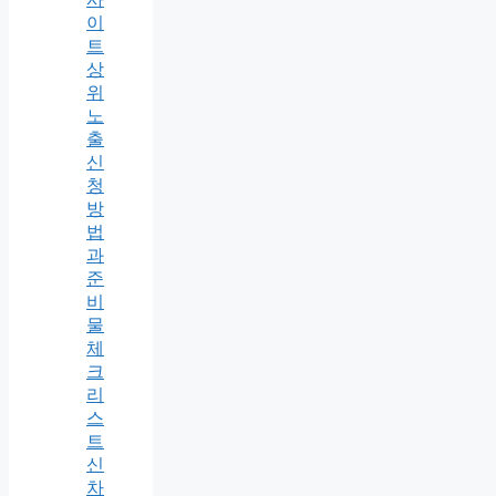
이
트
상
위
노
출
신
청
방
법
과
준
비
물
체
크
리
스
트
신
차