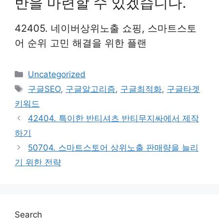
반을 마련할 수 있겠습니다.
42405. 네이버상위노출 쇼핑, 스마트스토
어 순위 고민 해결을 위한 플랜
Categories
Uncategorized
Tags
구글SEO
,
구글알고리즘
,
구글최적화
,
구글타겟
키워드
42404. 특이한 반티셔츠 반티무지싸에서 제작
하기
50704. 스마트스토어 상위노출 판매량을 늘리
기 위한 전략
Search