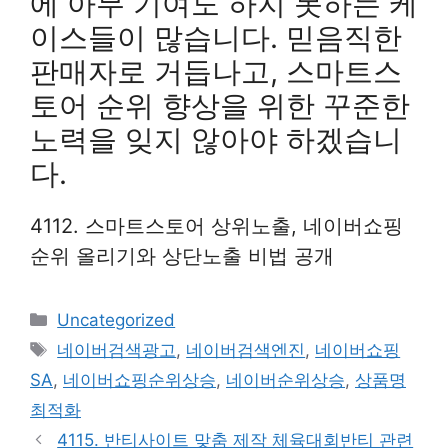
에 아무 기여도 하지 못하는 케
이스들이 많습니다. 믿음직한
판매자로 거듭나고, 스마트스
토어 순위 향상을 위한 꾸준한
노력을 잊지 않아야 하겠습니
다.
4112. 스마트스토어 상위노출, 네이버쇼핑
순위 올리기와 상단노출 비법 공개
Categories
Uncategorized
Tags
네이버검색광고
,
네이버검색엔진
,
네이버쇼핑
SA
,
네이버쇼핑순위상승
,
네이버순위상승
,
상품명
최적화
4115. 반티사이트 맞춤 제작 체육대회반티 관련